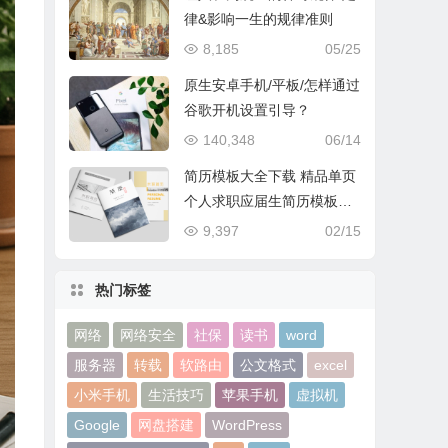
律&影响一生的规律准则
8,185
05/25
原生安卓手机/平板/怎样通过
谷歌开机设置引导？
140,348
06/14
简历模板大全下载 精品单页
个人求职应届生简历模板下
载
9,397
02/15
热门标签
网络
网络安全
社保
读书
word
服务器
转载
软路由
公文格式
excel
小米手机
生活技巧
苹果手机
虚拟机
Google
网盘搭建
WordPress