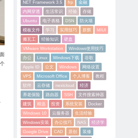
NET Framework 3.5
frp
金融
内网穿透
生活常识
经验
存储
Ubuntu
电子表格
DSN
防火墙
模板文件
学习
实用技巧
群辉
MIUI
搬瓦工
经验知识
硬盘
VMware Workstation
Windows使用技巧
桌面
办公
Linux
Windows下载
谷歌
一个
Apple ID
公文
Windows
网络设置
VPS
Microsoft Office
个人博客
教程
软件
云存储
nextcloud
经济
养老保险
路由器
SSH
文件搜索神器
。
建筑
精选
投资
系统安装
Docker
Windows 10
云服务器
生活经验
Windows安装
办公技巧
NAS
经济学
Google Drive
CAD
原创
装修