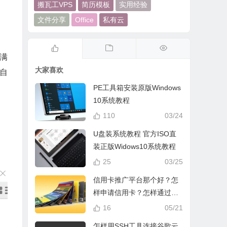
搬瓦工VPS
简历模板
实用经验
文件分享
Office
私有云
分满
大家喜欢
自
PE工具箱安装原版Windows
10系统教程
110
03/24
U盘装系统教程 官方ISO直
装正版Widows10系统教程
25
03/25
信用卡推广平台那个好？怎
样申请信用卡？怎样通过手
机网络推广信用卡赚钱？
16
05/21
怎样用SSH工具连接谷歌云