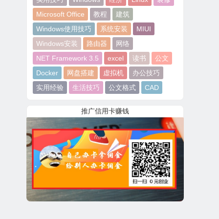
Microsoft Office
教程
建筑
Windows使用技巧
系统安装
MIUI
Windows安装
路由器
网络
NET Framework 3.5
excel
读书
公文
Docker
网盘搭建
虚拟机
办公技巧
实用经验
生活技巧
公文格式
CAD
推广信用卡赚钱