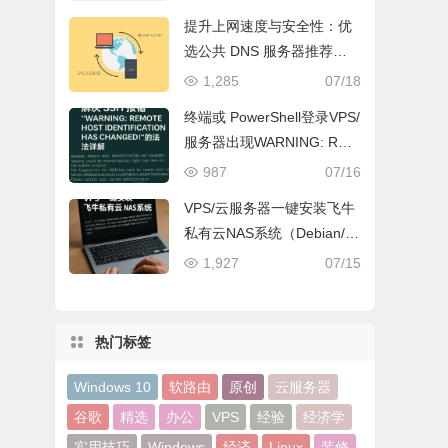
比
提升上网速度与安全性：优
选公共 DNS 服务器推荐
（含 IPv4/IPv6/DoH）
1,285
07/18
终端或 PowerShell登录VPS/
服务器出现WARNING: REM
OTE HOST IDENTIFICATI
987
07/16
ON HAS CHANGED!怎么办
VPS/云服务器一键安装飞牛
｜一文教你解决
私有云NAS系统（Debian/U
buntu等通用）
1,927
07/15
热门标签
Windows 10
软路由
原创
云服务器
谷歌
精选
办公
VPS
经验
经济学
实用技巧
Windows
经济
Linux
装修