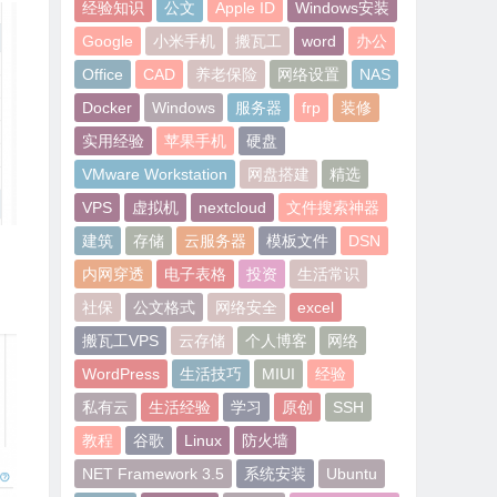
经验知识
公文
Apple ID
Windows安装
Google
小米手机
搬瓦工
word
办公
Office
CAD
养老保险
网络设置
NAS
Docker
Windows
服务器
frp
装修
实用经验
苹果手机
硬盘
VMware Workstation
网盘搭建
精选
VPS
虚拟机
nextcloud
文件搜索神器
建筑
存储
云服务器
模板文件
DSN
内网穿透
电子表格
投资
生活常识
社保
公文格式
网络安全
excel
搬瓦工VPS
云存储
个人博客
网络
WordPress
生活技巧
MIUI
经验
私有云
生活经验
学习
原创
SSH
教程
谷歌
Linux
防火墙
NET Framework 3.5
系统安装
Ubuntu