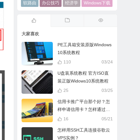
软路由
办公技巧
经济学
Windows下载
大家喜欢
PE工具箱安装原版Windows
10系统教程
110
03/24
U盘装系统教程 官方ISO直
装正版Widows10系统教程
25
03/25
信用卡推广平台那个好？怎
样申请信用卡？怎样通过手
机网络推广信用卡赚钱？
16
05/21
怎样用SSH工具连接谷歌云
VPS实例？