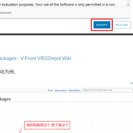
 packages - V-Front VIBSDepot Wiki
驱动为例。