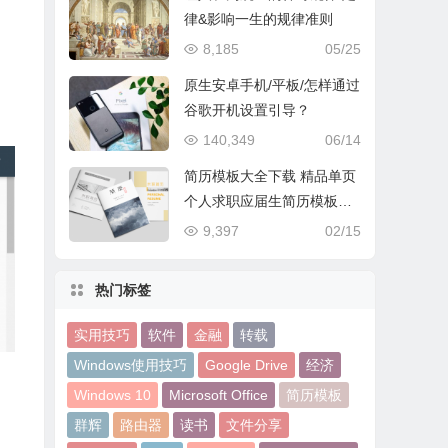
律&影响一生的规律准则
8,185
05/25
原生安卓手机/平板/怎样通过
谷歌开机设置引导？
140,349
06/14
简历模板大全下载 精品单页
个人求职应届生简历模板下
载
9,397
02/15
热门标签
实用技巧
软件
金融
转载
Windows使用技巧
Google Drive
经济
Windows 10
Microsoft Office
简历模板
群辉
路由器
读书
文件分享