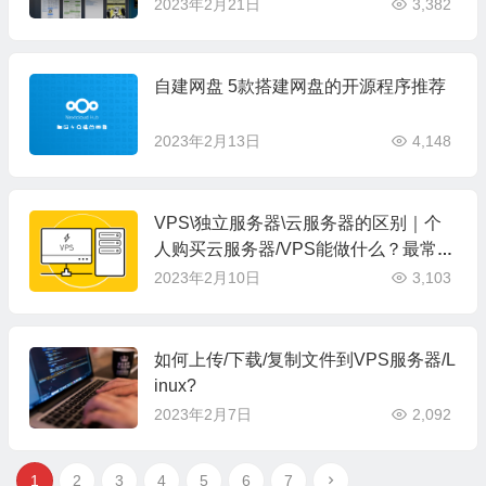
2023年2月21日
3,382
自建网盘 5款搭建网盘的开源程序推荐
2023年2月13日
4,148
VPS\独立服务器\云服务器的区别｜个
人购买云服务器/VPS能做什么？最常见
的用途详解
2023年2月10日
3,103
如何上传/下载/复制文件到VPS服务器/L
inux?
2023年2月7日
2,092
1
2
3
4
5
6
7