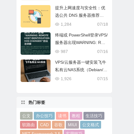
比
提升上网速度与安全性：优
选公共 DNS 服务器推荐
（含 IPv4/IPv6/DoH）
1,284
07/18
终端或 PowerShell登录VPS/
服务器出现WARNING: REM
OTE HOST IDENTIFICATI
987
07/16
ON HAS CHANGED!怎么办
VPS/云服务器一键安装飞牛
｜一文教你解决
私有云NAS系统（Debian/U
buntu等通用）
1,926
07/15
热门标签
公文
办公技巧
读书
教程
生活技巧
软路由
CAD
谷歌
MIUI
公文格式
NET Framework 3.5
实用技巧