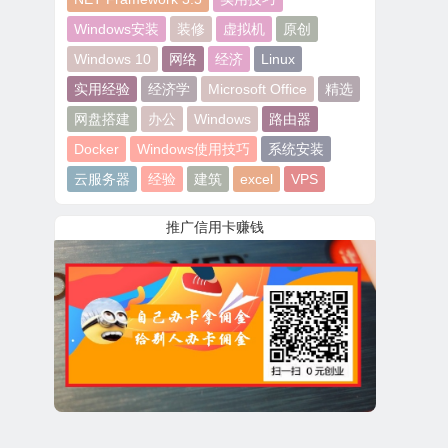
Windows安装
装修
虚拟机
原创
Windows 10
网络
经济
Linux
实用经验
经济学
Microsoft Office
精选
网盘搭建
办公
Windows
路由器
Docker
Windows使用技巧
系统安装
云服务器
经验
建筑
excel
VPS
推广信用卡赚钱